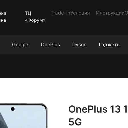
Trade-in
Условия
Инструкции
О
ТЦ
«Форум»
Google
OnePlus
Dyson
Гаджеты
OnePlus 13 
5G