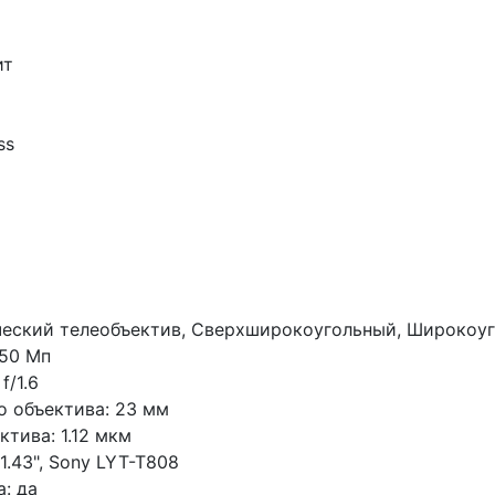
ит
ss
ческий телеобъектив, Сверхширокоугольный, Широкоу
 50 Мп
f/1.6
 объектива: 23 мм
тива: 1.12 мкм
.43", Sony LYT-T808
: да