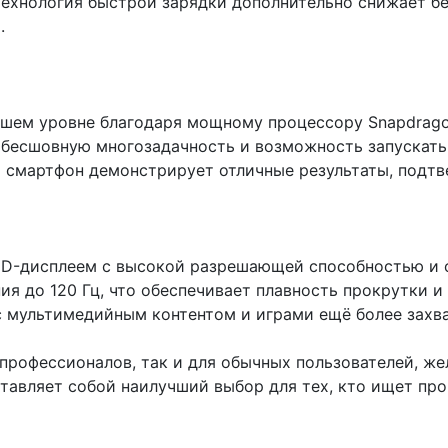
Технология быстрой зарядки дополнительно снижает бе
.
шем уровне благодаря мощному процессору Snapdragon 8
 бесшовную многозадачность и возможность запускать
 смартфон демонстрирует отличные результаты, подтве
D-дисплеем с высокой разрешающей способностью и от
я до 120 Гц, что обеспечивает плавность прокрутки и
 с мультимедийным контентом и играми ещё более зах
я профессионалов, так и для обычных пользователей, 
ставляет собой наилучший выбор для тех, кто ищет пр