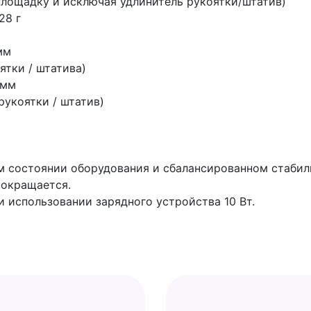
лощадку и исключая удлинитель рукоятки/штатив)
28 г
мм
ятки / штатива)
 мм
рукоятки / штатив)
м состоянии оборудования и сбалансированном стабили
сокращается.
и использовании зарядного устройства 10 Вт.