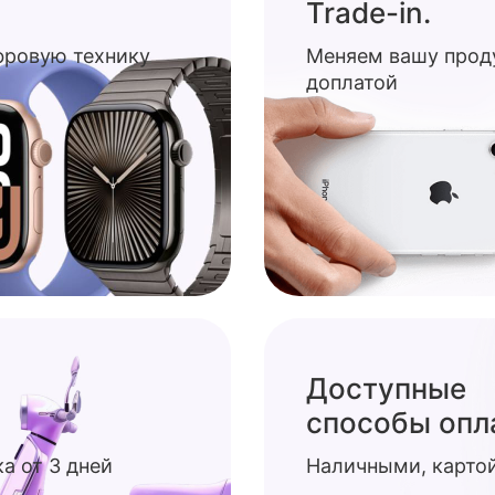
Trade-in.
ифровую технику
Меняем вашу прод
доплатой
Доступные
способы опл
а от 3 дней
Наличными, картой