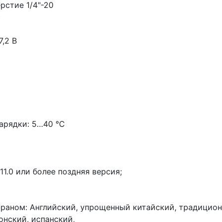
рстие 1/4"-20
)
,2 В
арядки: 5…40 °C
11.0 или более поздняя версия;
раном: Английский, упрощенный китайский, традицион
онский, испанский,