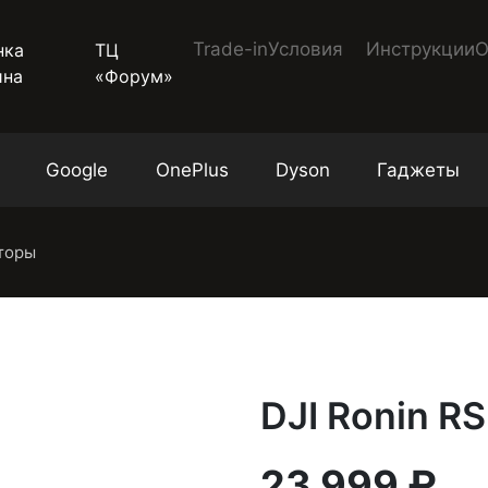
Trade-in
Условия
Инструкции
О
ТЦ
«Форум»
Google
OnePlus
Dyson
Гаджеты
торы
DJI Ronin RS
23 999 ₽