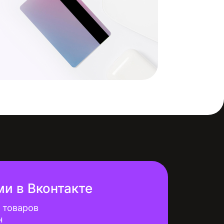
ми в Вконтакте
 товаров
н