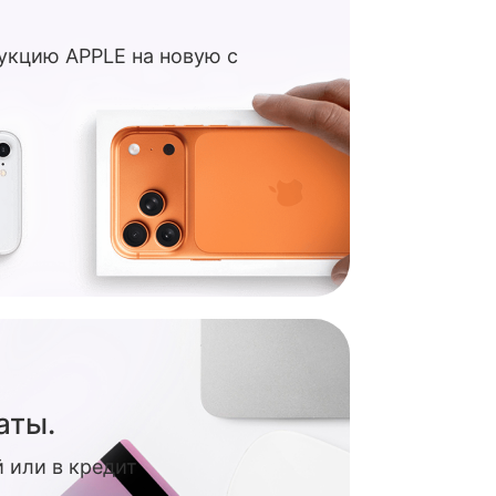
укцию APPLE на новую с
аты.
 или в кредит