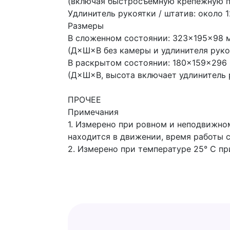
(включая быстросъемную крепежную п
Удлинитель рукоятки / штатив: около 1
Размеры
В сложенном состоянии: 323×195×98 
(Д×Ш×В без камеры и удлинителя руко
В раскрытом состоянии: 180×159×296
(Д×Ш×В, высота включает удлинитель 
ПРОЧЕЕ
Примечания
1. Измерено при ровном и неподвижно
находится в движении, время работы 
2. Измерено при температуре 25° C пр