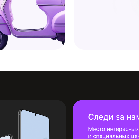
Следи за на
Много интересных
и специальных це