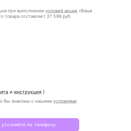
льна при выполнении
условий акции
«Ваша
го товара составляет
27 599 руб.
дита
и
инструкция
)
то Вы знакомы с нашими
условиями
 уточняйте по телефону