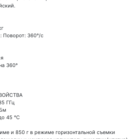
йский.
кг
 Поворот: 360°/с
ия
на 360°
ВОЙСТВА
35 ГГц
дБм
до 45 °C
жиме и 850 г в режиме горизонтальной съемки