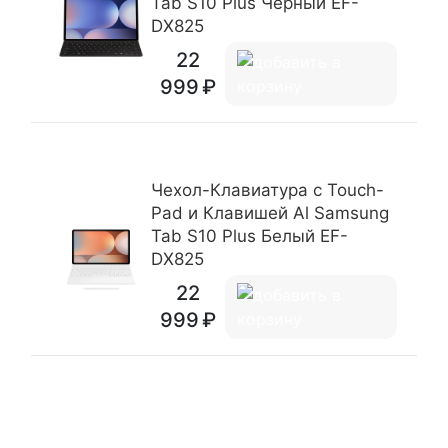
Tab S10 Plus Черный EF-
DX825
22
999
Чехол-Клавиатура c Touch-
Pad и Клавишей Al Samsung
Tab S10 Plus Белый EF-
DX825
22
999