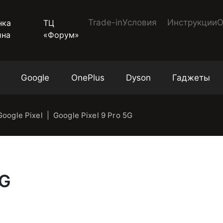
Trade-in
Условия
Инструкции
О
ТЦ
«Форум»
Google
OnePlus
Dyson
Гаджеты
oogle Pixel
Google Pixel 9 Pro 5G
5G