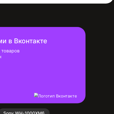
ми в Вконтакте
 товаров
н
Sony WH-1000XM6