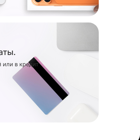
аты.
 или в кредит