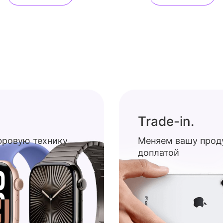
Trade-in.
ифровую технику
Меняем вашу прод
доплатой