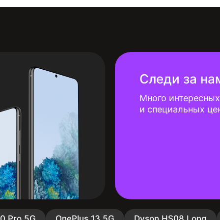
Следи за на
Много интересных
и специальных це
10 Pro 5G
OnePlus 13 5G
Dyson HS08 Long