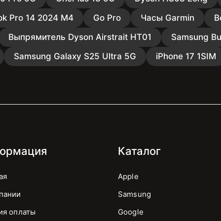
k Pro 14 2024 M4
Go Pro
Часы Garmin
В
Выпрямитель Dyson Airstrait HT01
Samsung Bu
Samsung Galaxy S25 Ultra 5G
iPhone 17 1SIM
ормация
Каталог
ая
Apple
пании
Samsung
ия оплаты
Google